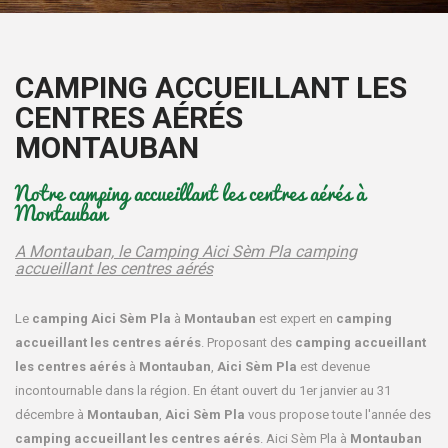
CAMPING ACCUEILLANT LES
CENTRES AÉRÉS
MONTAUBAN
Notre camping accueillant les centres aérés à
Montauban
A Montauban, le Camping Aici Sèm Pla camping
accueillant les centres aérés
Le
camping Aici Sèm Pla
à
Montauban
est expert en
camping
accueillant les centres aérés
. Proposant des
camping accueillant
les centres aérés
à
Montauban
,
Aici Sèm Pla
est devenue
incontournable dans la région. En étant ouvert du 1er janvier au 31
décembre à
Montauban
,
Aici Sèm Pla
vous propose toute l'année des
camping accueillant les centres aérés
. Aici Sèm Pla à
Montauban