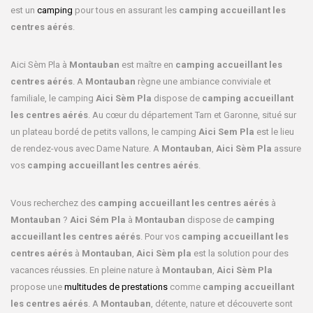
est un
camping
pour tous en assurant les
camping accueillant les
centres aérés
.
Aici Sèm Pla à
Montauban
est maître en
camping accueillant les
centres aérés
. A
Montauban
règne une ambiance conviviale et
familiale, le camping
Aici Sèm Pla
dispose de
camping accueillant
les centres aérés
. Au cœur du département Tarn et Garonne, situé sur
un plateau bordé de petits vallons, le camping
Aici Sem Pla
est le lieu
de rendez-vous avec Dame Nature. A
Montauban
,
Aici Sèm Pla
assure
vos
camping accueillant les centres aérés
.
Vous recherchez des
camping accueillant les centres aérés
à
Montauban
?
Aici Sém Pla
à
Montauban
dispose de
camping
accueillant les centres aérés
. Pour vos
camping accueillant les
centres aérés
à
Montauban
,
Aici Sèm pla
est la solution pour des
vacances réussies. En pleine nature à
Montauban
,
Aici Sèm Pla
propose une
multitudes de prestations
comme
camping accueillant
les centres aérés
. A
Montauban
, détente, nature et découverte sont