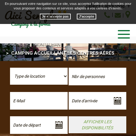
En poursuivant votre navigation sur ce site, vous acceptez l'utilisation de cookies pour
Select Language
▼
vous proposer des contenus et services adaptés à vos centres d'intérêts.
Je n'accepte pas
Toggle
navigatio
ACCUEIL
MONTAUBAN
CAMPING ACCUEILLANT LES CENTRES AÉRÉS