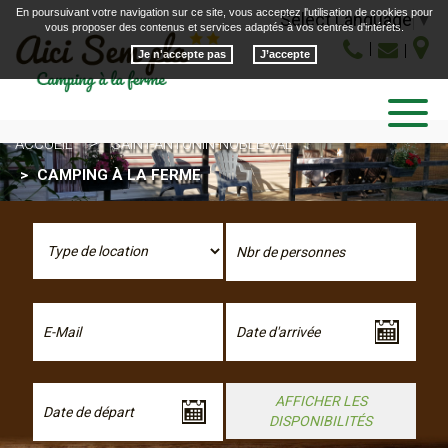
En poursuivant votre navigation sur ce site, vous acceptez l'utilisation de cookies pour
Select Language
▼
vous proposer des contenus et services adaptés à vos centres d'intérêts.
Je n'accepte pas
Toggle
navigatio
ACCUEIL
SAINT-ANTONIN-NOBLE-VAL
CAMPING À LA FERME