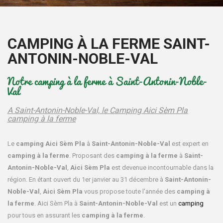
CAMPING À LA FERME SAINT-
ANTONIN-NOBLE-VAL
Notre camping à la ferme à Saint-Antonin-Noble-
Val
A Saint-Antonin-Noble-Val, le Camping Aici Sèm Pla
camping à la ferme
Le
camping Aici Sèm Pla
à
Saint-Antonin-Noble-Val
est expert en
camping à la ferme
. Proposant des
camping à la ferme
à
Saint-
Antonin-Noble-Val
,
Aici Sèm Pla
est devenue incontournable dans la
région. En étant ouvert du 1er janvier au 31 décembre à
Saint-Antonin-
Noble-Val
,
Aici Sèm Pla
vous propose toute l'année des
camping à
la ferme
. Aici Sèm Pla à
Saint-Antonin-Noble-Val
est un
camping
pour tous en assurant les
camping à la ferme
.