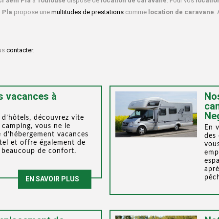
ci Sém Pla
à
Toulouse
dispose de
location de caravane
. Pour vos
locatio
 Pla
propose une
multitudes de prestations
comme
location de caravane
. 
ous
contacter
.
s vacances à
Nos
cam
Ne
 d’hôtels, découvrez vite
 camping, vous ne le
En v
pe d’hébergement vacances
des
tel et offre également de
vous
 beaucoup de confort.
emp
espa
aprè
pêc
EN SAVOIR PLUS