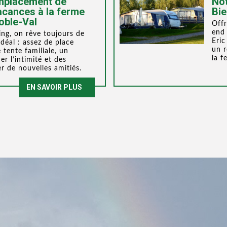
emplacement de
No
acances à la ferme
Bie
oble-Val
Offr
end 
ng, on rêve toujours de
Eric
déal : assez de place
un 
 tente familiale, un
la f
r l’intimité et des
er de nouvelles amitiés.
EN SAVOIR PLUS