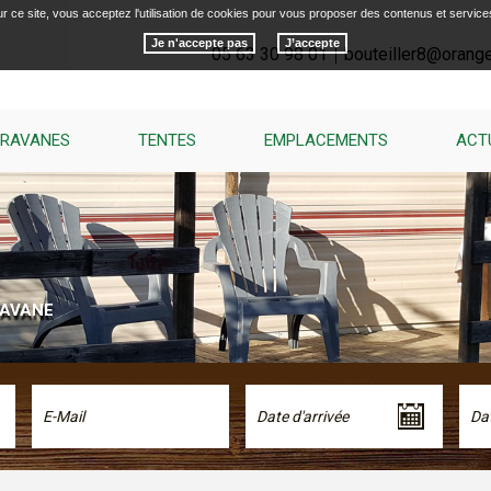
r ce site, vous acceptez l'utilisation de cookies pour vous proposer des contenus et service
Je n'accepte pas
05 63 30 98 01
bouteiller8@orange
RAVANES
TENTES
EMPLACEMENTS
ACT
RAVANE