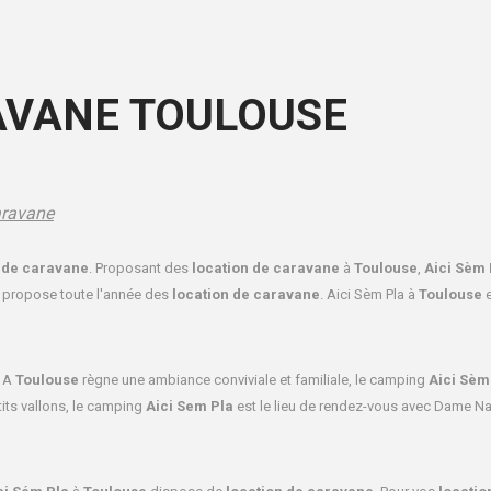
AVANE TOULOUSE
aravane
 de caravane
. Proposant des
location de caravane
à
Toulouse
,
Aici Sèm 
propose toute l'année des
location de caravane
. Aici Sèm Pla à
Toulouse
e
. A
Toulouse
règne une ambiance conviviale et familiale, le camping
Aici Sèm
its vallons, le camping
Aici Sem Pla
est le lieu de rendez-vous avec Dame Na