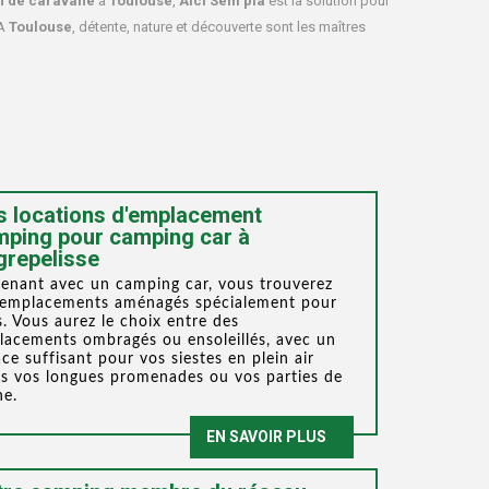
n de caravane
à
Toulouse
,
Aici Sèm pla
est la solution pour
A
Toulouse
, détente, nature et découverte sont les maîtres
 locations d'emplacement
ping pour camping car à
grepelisse
enant avec un camping car, vous trouverez
 emplacements aménagés spécialement pour
. Vous aurez le choix entre des
lacements ombragés ou ensoleillés, avec un
ce suffisant pour vos siestes en plein air
s vos longues promenades ou vos parties de
he.
EN SAVOIR PLUS