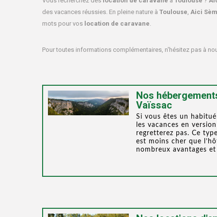
Vous recherchez des
location de caravane
à
Toulouse
?
Ai
des vacances réussies. En pleine nature à
Toulouse
,
Aici Sèm
mots pour vos
location de caravane
.
Pour toutes informations complémentaires, n'hésitez pas à n
Nos hébergement
Vaïssac
Si vous êtes un habitué
les vacances en version
regretterez pas. Ce ty
est moins cher que l’hô
nombreux avantages et