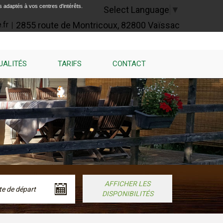
s adaptés à vos centres d'intérêts.
Select Language
▼
2855 route de Montricoux, 82800 Vaïssac
.fr
UALITÉS
TARIFS
CONTACT