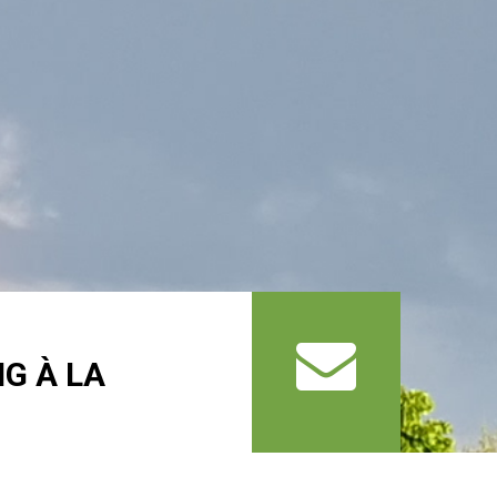
G À LA