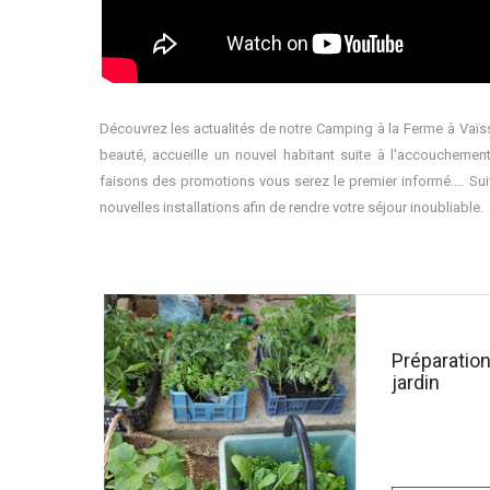
Découvrez les actualités de notre Camping à la Ferme à Vaïs
beauté, accueille un nouvel habitant suite à l'accoucheme
faisons des promotions vous serez le premier informé.... Su
nouvelles installations afin de rendre votre séjour inoubliable.
Préparation
jardin