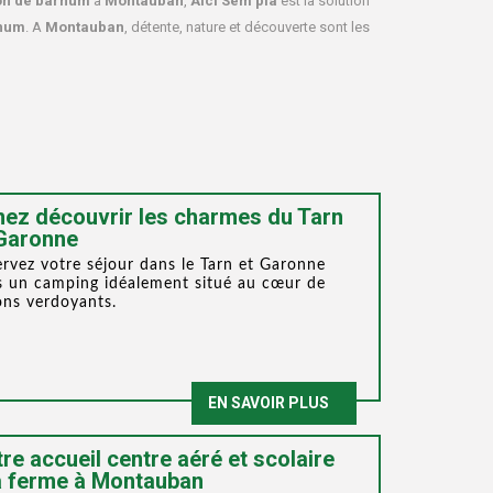
on de barnum
à
Montauban
,
Aici Sèm pla
est la solution
rnum
. A
Montauban
, détente, nature et découverte sont les
ez découvrir les charmes du Tarn
 Garonne
rvez votre séjour dans le Tarn et Garonne
s un camping idéalement situé au cœur de
ons verdoyants.
EN SAVOIR PLUS
re accueil centre aéré et scolaire
a ferme à Montauban