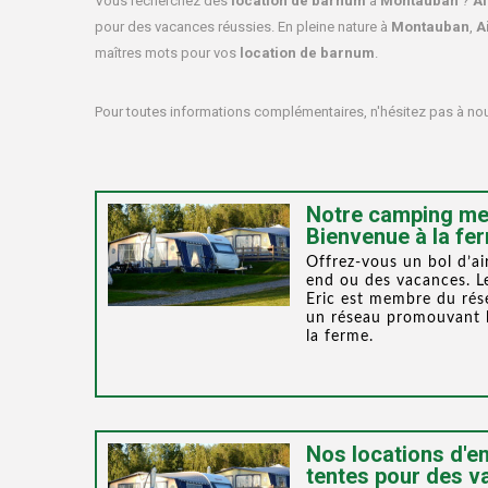
Vous recherchez des
location de barnum
à
Montauban
?
Ai
pour des vacances réussies. En pleine nature à
Montauban
,
Ai
maîtres mots pour vos
location de barnum
.
Pour toutes informations complémentaires, n'hésitez pas à n
Notre camping me
Bienvenue à la fe
Offrez-vous un bol d’ai
end ou des vacances. L
Eric est membre du rés
un réseau promouvant 
la ferme.
Nos locations d'
tentes pour des v