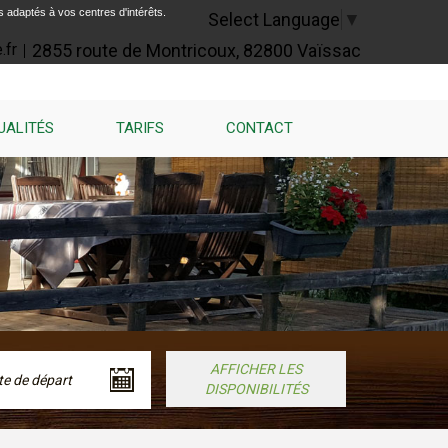
s adaptés à vos centres d'intérêts.
Select Language
▼
2855 route de Montricoux, 82800 Vaïssac
.fr
UALITÉS
TARIFS
CONTACT