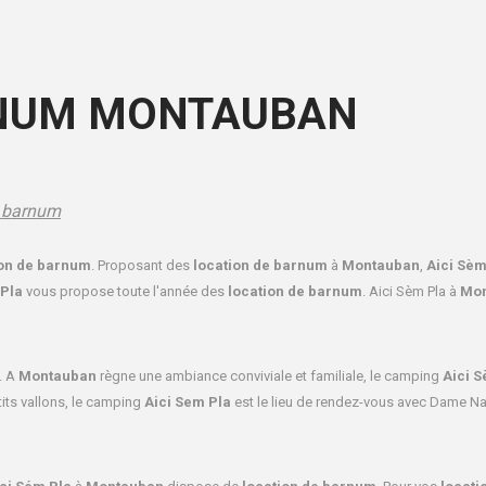
RNUM MONTAUBAN
e barnum
on de barnum
. Proposant des
location de barnum
à
Montauban
,
Aici Sèm
 Pla
vous propose toute l'année des
location de barnum
. Aici Sèm Pla à
Mon
. A
Montauban
règne une ambiance conviviale et familiale, le camping
Aici S
its vallons, le camping
Aici Sem Pla
est le lieu de rendez-vous avec Dame Na