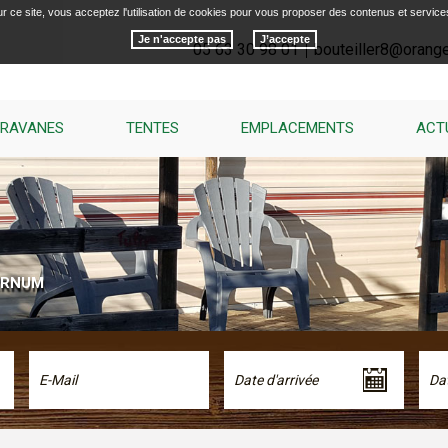
r ce site, vous acceptez l'utilisation de cookies pour vous proposer des contenus et service
Je n'accepte pas
05 63 30 98 01
bouteiller8@orange
RAVANES
TENTES
EMPLACEMENTS
ACT
ARNUM