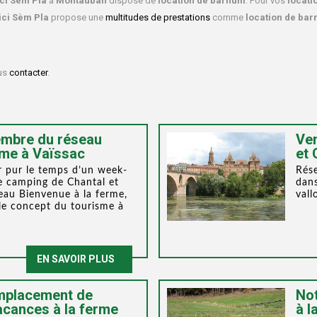
ci Sém Pla
à
Montauban
dispose de
location de barnum
. Pour vos
locati
ci Sèm Pla
propose une
multitudes de prestations
comme
location de ba
ous
contacter
.
mbre du réseau
Ven
rme à Vaïssac
et
r pur le temps d’un week-
Rése
e camping de Chantal et
dan
eau Bienvenue à la ferme,
vall
le concept du tourisme à
EN SAVOIR PLUS
emplacement de
Not
acances à la ferme
à l