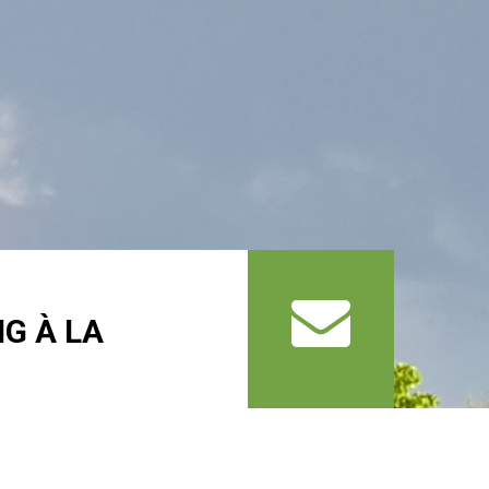
G À LA