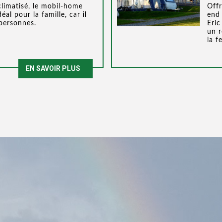
limatisé, le mobil-home
Offr
éal pour la famille, car il
end 
 personnes.
Eric
un 
la f
EN SAVOIR PLUS