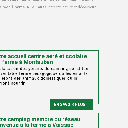
cation de mobil-home
à
Toulouse
,
Aici Sèm pla
est la
de mobil-home
. A
Toulouse
, détente, nature et découverte
re accueil centre aéré et scolaire
a ferme à Montauban
ploitation des gérants du camping constitue
véritable ferme pédagogique où les enfants
ieront des animaux domestiques qu’ils
ront nourrir.
EN SAVOIR PLUS
tre camping membre du réseau
nvenue à la ferme à Vaïssac