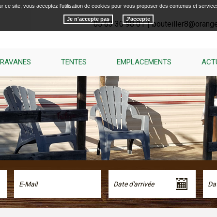
r ce site, vous acceptez l'utilisation de cookies pour vous proposer des contenus et service
Je n'accepte pas
05 63 30 98 01
bouteiller8@orange
RAVANES
TENTES
EMPLACEMENTS
ACT