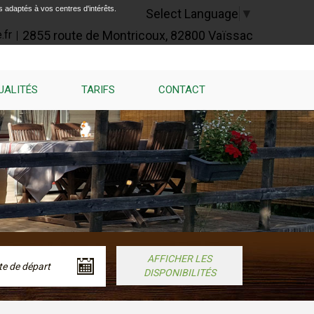
s adaptés à vos centres d'intérêts.
Select Language
▼
2855 route de Montricoux, 82800 Vaïssac
.fr
UALITÉS
TARIFS
CONTACT