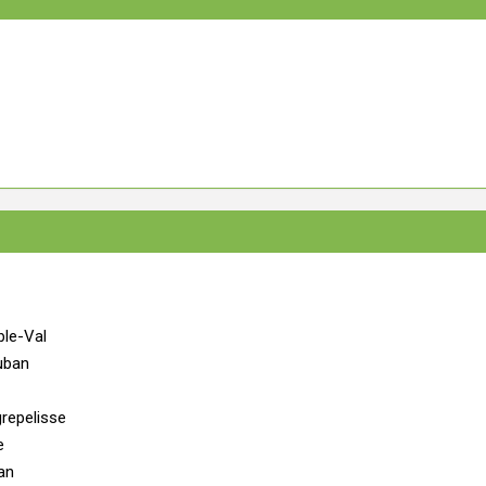
ble-Val
auban
repelisse
e
an